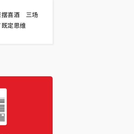
店摆喜酒 三场
了既定思维