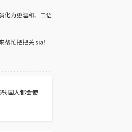
渐演化为更温和、口语
忙把把关 sia！
！95％国人都会使