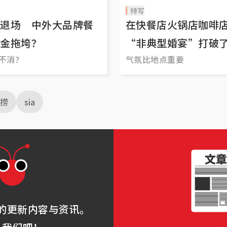
特写
退场 中外大品牌餐
在快餐店火锅店咖啡
金拖垮？
“非典型婚宴”打破
吃不消？
气氛比地点重要
捞
sia
的更新内容与资讯。